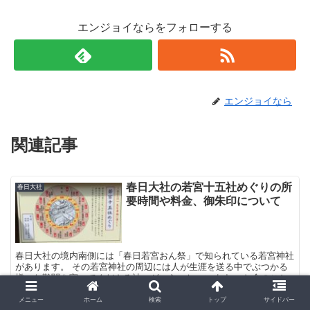
エンジョイならをフォローする
エンジョイなら
関連記事
春日大社の若宮十五社めぐりの所
春日大社
要時間や料金、御朱印について
春日大社の境内南側には「春日若宮おん祭」で知られている若宮神社
があります。 その若宮神社の周辺には人が生涯を送る中でぶつかる
様々な難関を守ってくださる神々がいらっしゃいます。 お金のこと
健康のこと恋愛のこと家族のこと ...
メニュー
ホーム
検索
トップ
サイドバー