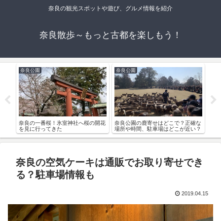
奈良の観光スポットや遊び、グルメ情報を紹介
奈良散歩～もっと古都を楽しもう！
奈良公園
奈良公園
春
本尊
奈良の一番桜！氷室神社へ桜の開花
奈良公園の鹿寄せはどこで？正確な
春日
を見に行ってきた
場所や時間、駐車場はどこが近い？
料の
奈良の空気ケーキは通販でお取り寄せでき
る？駐車場情報も
2019.04.15